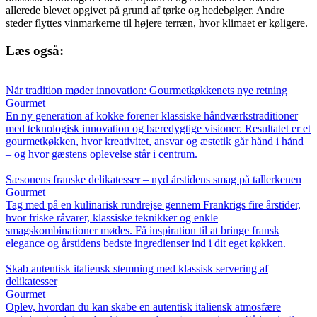
allerede blevet opgivet på grund af tørke og hedebølger. Andre
steder flyttes vinmarkerne til højere terræn, hvor klimaet er køligere.
Læs også:
Når tradition møder innovation: Gourmetkøkkenets nye retning
Gourmet
En ny generation af kokke forener klassiske håndværkstraditioner
med teknologisk innovation og bæredygtige visioner. Resultatet er et
gourmetkøkken, hvor kreativitet, ansvar og æstetik går hånd i hånd
– og hvor gæstens oplevelse står i centrum.
Sæsonens franske delikatesser – nyd årstidens smag på tallerkenen
Gourmet
Tag med på en kulinarisk rundrejse gennem Frankrigs fire årstider,
hvor friske råvarer, klassiske teknikker og enkle
smagskombinationer mødes. Få inspiration til at bringe fransk
elegance og årstidens bedste ingredienser ind i dit eget køkken.
Skab autentisk italiensk stemning med klassisk servering af
delikatesser
Gourmet
Oplev, hvordan du kan skabe en autentisk italiensk atmosfære