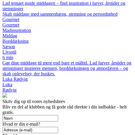
Lad temaet guide middagen – find inspiration i farver, årstider og
stemninger
Skab middage med sammenhæng, stemning og personlighed
Gourmet
Gourmet
Madinspiration
Middag
Borddækning
Sæson
Livsstil
6 min
Gør dine middage til mere end bare et måltid. Lad farver, årstider og
stemninger inspirere menuen, borddækningen og atmosfæren – og
skab oplevelser, der huskes.
Luka Rødvig
Luka
Rødvig
Skriv dig op til vores nyhedsbrev
Bliv en del af klubben og få gode råd direkte i din indbakke - helt
gratis.
Hvad er din e-mail?