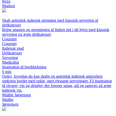
Reza
Madsen
Skab autentisk italiensk stemning med klassisk servering af
delikatesser
Bring smagen og stemningen af Italien ind i dit hjem med klassisk
servering og ægte delikatesser
Gourmet
Gourmet
Italiensk mad
Delikatesser
Servering
Madkultur
Inspiration til borddækning
6 min
Oplev, hvordan du kan skabe en autentisk italiensk atmosfære
omkring bordet med enkle, men elegante serveringer. Få inspiration
til råvarer, vin og detaljer, der forener smag, stil og samvær på ægte
italiensk vis.
Malthe Jørgensen
Malthe
Jørgensen