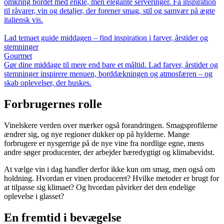
omkring bordet med enkle, men elegante serveringer. Få inspiration
til råvarer, vin og detaljer, der forener smag, stil og samvær på ægte
italiensk vis.
Lad temaet guide middagen – find inspiration i farver, årstider og
stemninger
Gourmet
Gør dine middage til mere end bare et måltid. Lad farver, årstider og
stemninger inspirere menuen, borddækningen og atmosfæren – og
skab oplevelser, der huskes.
Forbrugernes rolle
Vinelskere verden over mærker også forandringen. Smagsprofilerne
ændrer sig, og nye regioner dukker op på hylderne. Mange
forbrugere er nysgerrige på de nye vine fra nordlige egne, mens
andre søger producenter, der arbejder bæredygtigt og klimabevidst.
At vælge vin i dag handler derfor ikke kun om smag, men også om
holdning. Hvordan er vinen produceret? Hvilke metoder er brugt for
at tilpasse sig klimaet? Og hvordan påvirker det den endelige
oplevelse i glasset?
En fremtid i bevægelse