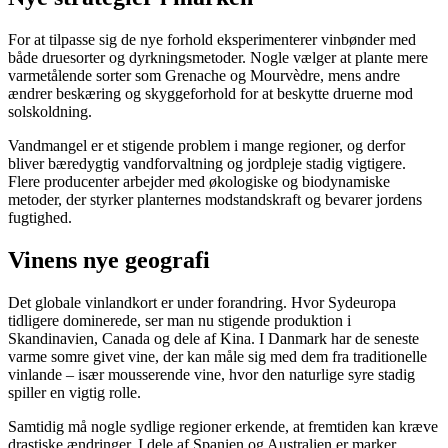
For at tilpasse sig de nye forhold eksperimenterer vinbønder med
både druesorter og dyrkningsmetoder. Nogle vælger at plante mere
varmetålende sorter som Grenache og Mourvèdre, mens andre
ændrer beskæring og skyggeforhold for at beskytte druerne mod
solskoldning.
Vandmangel er et stigende problem i mange regioner, og derfor
bliver bæredygtig vandforvaltning og jordpleje stadig vigtigere.
Flere producenter arbejder med økologiske og biodynamiske
metoder, der styrker planternes modstandskraft og bevarer jordens
fugtighed.
Vinens nye geografi
Det globale vinlandkort er under forandring. Hvor Sydeuropa
tidligere dominerede, ser man nu stigende produktion i
Skandinavien, Canada og dele af Kina. I Danmark har de seneste
varme somre givet vine, der kan måle sig med dem fra traditionelle
vinlande – især mousserende vine, hvor den naturlige syre stadig
spiller en vigtig rolle.
Samtidig må nogle sydlige regioner erkende, at fremtiden kan kræve
drastiske ændringer. I dele af Spanien og Australien er marker