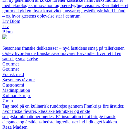
En ny generation af kokke forener klassiske håndværkstraditioner
med teknologisk innovation og bæredygtige visioner. Resultatet er et
gourmetkøkken, hvor kreativitet, ansvar og æstetik går hånd i hånd
– og hvor gæstens oplevelse står i centrum.
Liv Blom
Liv
Blom
Sæsonens franske delikatesser – nyd årstidens smag på tallerkenen
Oplev hvordan de franske sæsonråvarer forvandler hver ret til en
sanselig smagsrejse
Gourmet
Gourmet
Fransk mad
Sæsonens råvarer
Gastronomi
Madinspiration
Kulinarisk rejse
7 min
Tag med på en kulinarisk rundrejse gennem Frankrigs fire årstider,
hvor friske råvarer, klassiske teknikker og enkle
smagskombinationer mødes. Få inspiration til at bringe fransk
elegance og årstidens bedste ingredienser ind i dit eget køkken.
Reza Madsen