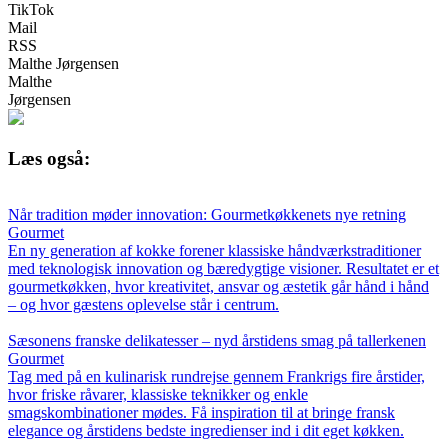
TikTok
Mail
RSS
Malthe Jørgensen
Malthe
Jørgensen
Læs også:
Når tradition møder innovation: Gourmetkøkkenets nye retning
Gourmet
En ny generation af kokke forener klassiske håndværkstraditioner
med teknologisk innovation og bæredygtige visioner. Resultatet er et
gourmetkøkken, hvor kreativitet, ansvar og æstetik går hånd i hånd
– og hvor gæstens oplevelse står i centrum.
Sæsonens franske delikatesser – nyd årstidens smag på tallerkenen
Gourmet
Tag med på en kulinarisk rundrejse gennem Frankrigs fire årstider,
hvor friske råvarer, klassiske teknikker og enkle
smagskombinationer mødes. Få inspiration til at bringe fransk
elegance og årstidens bedste ingredienser ind i dit eget køkken.