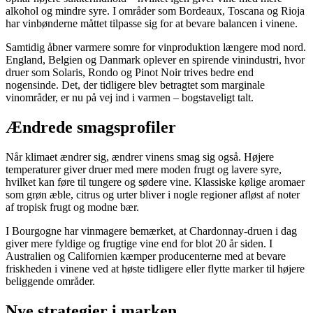
alkohol og mindre syre. I områder som Bordeaux, Toscana og Rioja
har vinbønderne måttet tilpasse sig for at bevare balancen i vinene.
Samtidig åbner varmere somre for vinproduktion længere mod nord.
England, Belgien og Danmark oplever en spirende vinindustri, hvor
druer som Solaris, Rondo og Pinot Noir trives bedre end
nogensinde. Det, der tidligere blev betragtet som marginale
vinområder, er nu på vej ind i varmen – bogstaveligt talt.
Ændrede smagsprofiler
Når klimaet ændrer sig, ændrer vinens smag sig også. Højere
temperaturer giver druer med mere moden frugt og lavere syre,
hvilket kan føre til tungere og sødere vine. Klassiske kølige aromaer
som grøn æble, citrus og urter bliver i nogle regioner afløst af noter
af tropisk frugt og modne bær.
I Bourgogne har vinmagere bemærket, at Chardonnay-druen i dag
giver mere fyldige og frugtige vine end for blot 20 år siden. I
Australien og Californien kæmper producenterne med at bevare
friskheden i vinene ved at høste tidligere eller flytte marker til højere
beliggende områder.
Nye strategier i marken