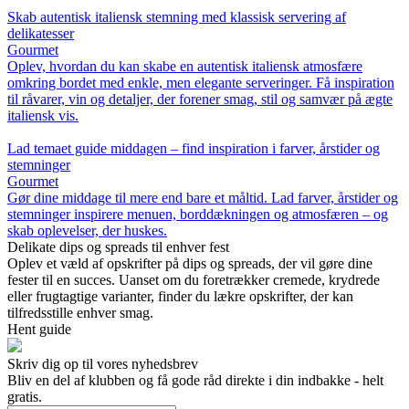
Skab autentisk italiensk stemning med klassisk servering af
delikatesser
Gourmet
Oplev, hvordan du kan skabe en autentisk italiensk atmosfære
omkring bordet med enkle, men elegante serveringer. Få inspiration
til råvarer, vin og detaljer, der forener smag, stil og samvær på ægte
italiensk vis.
Lad temaet guide middagen – find inspiration i farver, årstider og
stemninger
Gourmet
Gør dine middage til mere end bare et måltid. Lad farver, årstider og
stemninger inspirere menuen, borddækningen og atmosfæren – og
skab oplevelser, der huskes.
Delikate dips og spreads til enhver fest
Oplev et væld af opskrifter på dips og spreads, der vil gøre dine
fester til en succes. Uanset om du foretrækker cremede, krydrede
eller frugtagtige varianter, finder du lækre opskrifter, der kan
tilfredsstille enhver smag.
Hent guide
Skriv dig op til vores nyhedsbrev
Bliv en del af klubben og få gode råd direkte i din indbakke - helt
gratis.