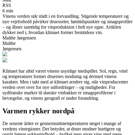
RSS
6 min
Vinens verden står midt i en forvandling. Stigende temperaturer og
nye vejrforhold påvirker druesorter, høsttidspunkter og smagsprofiler
– og åbner samtidig for vinproduktion i helt nye egne. Artiklen
dykker ned i, hvordan klimaet former fremtidens vin.
Malthe Jørgensen
Malthe
Jørgensen
Klimaet har altid været vinens usynlige medspiller. Sol, regn, vind
og temperaturer former druernes modning og dermed vinens
karakter. Men i takt med at klimaet ændrer sig, står vinproducenter
verden over over for nye udfordringer – og muligheder. Fra
sydfranske marker til danske vinbakker er smagsprofilerne i
bevægelse, og vinens geografi er under forandring.
Varmen rykker nordpå
De seneste årtier er gennemsnitstemperaturen steget i mange af
verdens vinregioner. Det betyder, at druer modner hurtigere og
opnår højere sukkerindhold – hvilket igen giver vine med mere