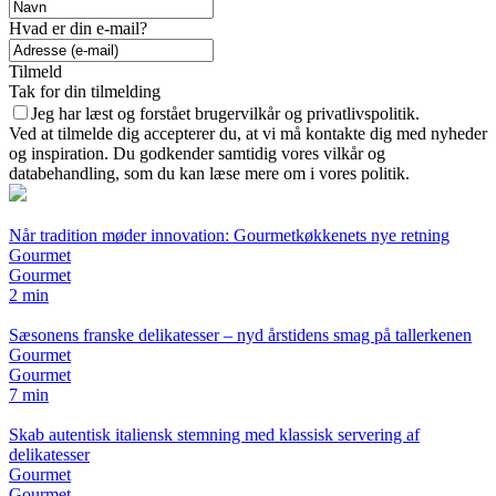
Hvad er din e-mail?
Tilmeld
Tak for din tilmelding
Jeg har læst og forstået brugervilkår og privatlivspolitik.
Ved at tilmelde dig accepterer du, at vi må kontakte dig med nyheder
og inspiration. Du godkender samtidig vores vilkår og
databehandling, som du kan læse mere om i vores politik.
Når tradition møder innovation: Gourmetkøkkenets nye retning
Gourmet
Gourmet
2 min
Sæsonens franske delikatesser – nyd årstidens smag på tallerkenen
Gourmet
Gourmet
7 min
Skab autentisk italiensk stemning med klassisk servering af
delikatesser
Gourmet
Gourmet