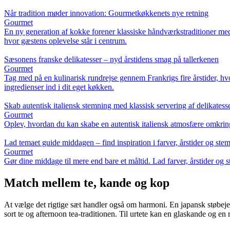
Når tradition møder innovation: Gourmetkøkkenets nye retning
Gourmet
En ny generation af kokke forener klassiske håndværkstraditioner med 
hvor gæstens oplevelse står i centrum.
Sæsonens franske delikatesser – nyd årstidens smag på tallerkenen
Gourmet
Tag med på en kulinarisk rundrejse gennem Frankrigs fire årstider, hvo
ingredienser ind i dit eget køkken.
Skab autentisk italiensk stemning med klassisk servering af delikatess
Gourmet
Oplev, hvordan du kan skabe en autentisk italiensk atmosfære omkring b
Lad temaet guide middagen – find inspiration i farver, årstider og ste
Gourmet
Gør dine middage til mere end bare et måltid. Lad farver, årstider o
Match mellem te, kande og kop
At vælge det rigtige sæt handler også om harmoni. En japansk støbe
sort te og afternoon tea-traditionen. Til urtete kan en glaskande og en