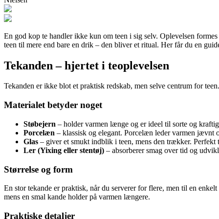
En god kop te handler ikke kun om teen i sig selv. Oplevelsen forme
teen til mere end bare en drik – den bliver et ritual. Her får du en guid
Tekanden – hjertet i teoplevelsen
Tekanden er ikke blot et praktisk redskab, men selve centrum for tee
Materialet betyder noget
Støbejern
– holder varmen længe og er ideel til sorte og kraftig
Porcelæn
– klassisk og elegant. Porcelæn leder varmen jævnt og 
Glas
– giver et smukt indblik i teen, mens den trækker. Perfekt ti
Ler (Yixing eller stentøj)
– absorberer smag over tid og udvikle
Størrelse og form
En stor tekande er praktisk, når du serverer for flere, men til en enk
mens en smal kande holder på varmen længere.
Praktiske detaljer