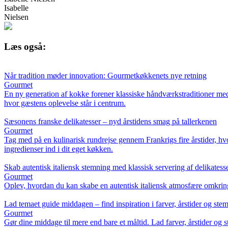
Isabelle
Nielsen
Læs også:
Når tradition møder innovation: Gourmetkøkkenets nye retning
Gourmet
En ny generation af kokke forener klassiske håndværkstraditioner med 
hvor gæstens oplevelse står i centrum.
Sæsonens franske delikatesser – nyd årstidens smag på tallerkenen
Gourmet
Tag med på en kulinarisk rundrejse gennem Frankrigs fire årstider, hvo
ingredienser ind i dit eget køkken.
Skab autentisk italiensk stemning med klassisk servering af delikatess
Gourmet
Oplev, hvordan du kan skabe en autentisk italiensk atmosfære omkring b
Lad temaet guide middagen – find inspiration i farver, årstider og ste
Gourmet
Gør dine middage til mere end bare et måltid. Lad farver, årstider o