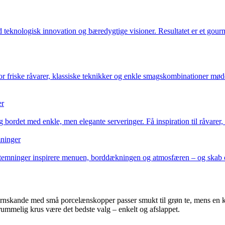
teknologisk innovation og bæredygtige visioner. Resultatet er et gourm
r friske råvarer, klassiske teknikker og enkle smagskombinationer mødes.
er
ordet med enkle, men elegante serveringer. Få inspiration til råvarer, v
mninger
g stemninger inspirere menuen, borddækningen og atmosfæren – og skab o
jernskande med små porcelænskopper passer smukt til grøn te, mens e
 rummelig krus være det bedste valg – enkelt og afslappet.