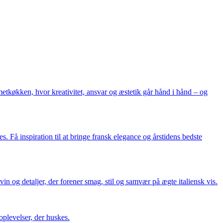
etkøkken, hvor kreativitet, ansvar og æstetik går hånd i hånd – og
 Få inspiration til at bringe fransk elegance og årstidens bedste
in og detaljer, der forener smag, stil og samvær på ægte italiensk vis.
plevelser, der huskes.