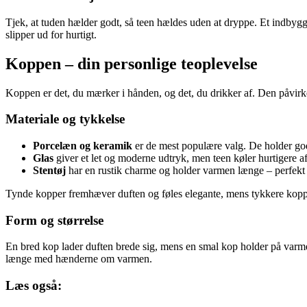
Tjek, at tuden hælder godt, så teen hældes uden at dryppe. Et indbygget 
slipper ud for hurtigt.
Koppen – din personlige teoplevelse
Koppen er det, du mærker i hånden, og det, du drikker af. Den påvirk
Materiale og tykkelse
Porcelæn og keramik
er de mest populære valg. De holder god
Glas
giver et let og moderne udtryk, men teen køler hurtigere af
Stentøj
har en rustik charme og holder varmen længe – perfekt ti
Tynde kopper fremhæver duften og føles elegante, mens tykkere koppe
Form og størrelse
En bred kop lader duften brede sig, mens en smal kop holder på varmen
længe med hænderne om varmen.
Læs også: