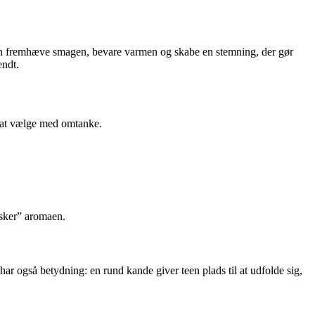
 kan fremhæve smagen, bevare varmen og skabe en stemning, der gør
endt.
d at vælge med omtanke.
usker” aromaen.
ar også betydning: en rund kande giver teen plads til at udfolde sig,