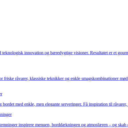
teknologisk innovation og bæredygtige visioner. Resultatet er et gourm
r friske råvarer, klassiske teknikker og enkle smagskombinationer mødes.
er
ordet med enkle, men elegante serveringer. Få inspiration til råvarer, v
mninger
g stemninger inspirere menuen, borddækningen og atmosfæren – og skab o