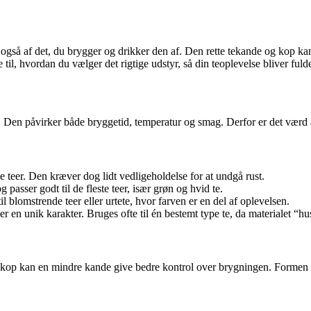
s også af det, du brygger og drikker den af. Den rette tekande og kop
e til, hvordan du vælger det rigtige udstyr, så din teoplevelse bliver fuld
n. Den påvirker både bryggetid, temperatur og smag. Derfor er det vær
e teer. Den kræver dog lidt vedligeholdelse for at undgå rust.
passer godt til de fleste teer, især grøn og hvid te.
l blomstrende teer eller urtete, hvor farven er en del af oplevelsen.
r en unik karakter. Bruges ofte til én bestemt type te, da materialet “h
elt kop kan en mindre kande give bedre kontrol over brygningen. Formen h