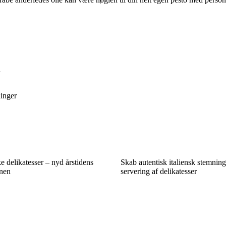
ninger
 delikatesser – nyd årstidens
Skab autentisk italiensk stemnin
enen
servering af delikatesser