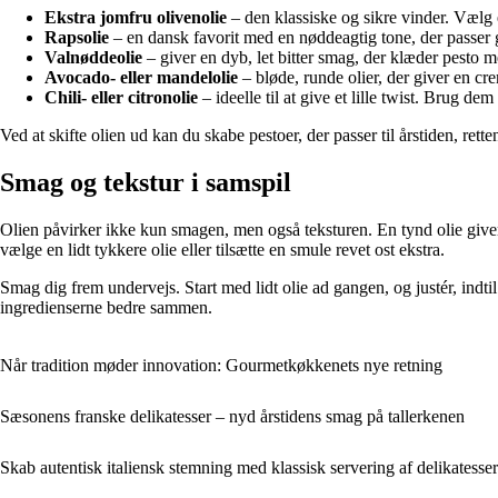
Ekstra jomfru olivenolie
– den klassiske og sikre vinder. Vælg en
Rapsolie
– en dansk favorit med en nøddeagtig tone, der passer go
Valnøddeolie
– giver en dyb, let bitter smag, der klæder pesto med
Avocado- eller mandelolie
– bløde, runde olier, der giver en cr
Chili- eller citronolie
– ideelle til at give et lille twist. Brug d
Ved at skifte olien ud kan du skabe pestoer, der passer til årstiden, rette
Smag og tekstur i samspil
Olien påvirker ikke kun smagen, men også teksturen. En tynd olie giver
vælge en lidt tykkere olie eller tilsætte en smule revet ost ekstra.
Smag dig frem undervejs. Start med lidt olie ad gangen, og justér, indt
ingredienserne bedre sammen.
Når tradition møder innovation: Gourmetkøkkenets nye retning
Sæsonens franske delikatesser – nyd årstidens smag på tallerkenen
Skab autentisk italiensk stemning med klassisk servering af delikatesser