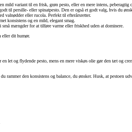
 mild variant til en frisk, grøn pesto, eller en mere intens, peberagtig 
dt til persille- eller spinatpesto. Den er også et godt valg, hvis du øns
 valnødder eller rucola. Perfekt til efterårsretter.
emet konsistens og en mild, elegant smag.
em i små mængder for at tilføre varme eller friskhed uden at dominere.
n eller dit humør.
 en let og flydende pesto, mens en mere viskøs olie gør den tæt og crem
il du rammer den konsistens og balance, du ønsker. Husk, at pestoen udvi