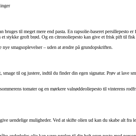
ninger
 bruges til meget mere end pasta. En rapsolie-baseret persillepesto er fa
t stykke groft brød. Og en citronoliepesto kan give et frisk pift til fisk 
kabe nye smagsoplevelser – uden at ændre på grundopskriften.
t, smage til og justere, indtil du finder din egen signatur. Prøv at lave
il sommerens tomater og en mørkere valnøddeoliepesto til vinterens rodfr
ive uendelige muligheder. Ved at skifte olien ud kan du skabe alt fra le
åbe anderledes olie kan være nøglen til din helt egen pesto med person