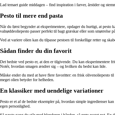
Lad temaet guide middagen – find inspiration i farver, årstider og stem
Pesto til mere end pasta
Når du først begynder at eksperimentere, opdager du hurtigt, at pesto kan
valnøddeoliepesto passer perfekt til bagt græskar eller som smørrelse på e
Ved at variere olien kan du tilpasse pestoen til forskellige retter og s
Sådan finder du din favorit
Det bedste ved pesto er, at den er tilgivende. Du kan eksperimentere fri
Notér, hvordan smagen ændrer sig – og hvilken du bedst kan lide.
Måske ender du med at have flere favoritter: en frisk olivenoliepesto t
meget olien betyder for helheden.
En klassiker med uendelige variationer
Pesto er et af de bedste eksempler på, hvordan simple ingredienser kan g
egen personlighed.
Så næste gang du står med blenderen i hånden, så prøv noget nyt. En dr