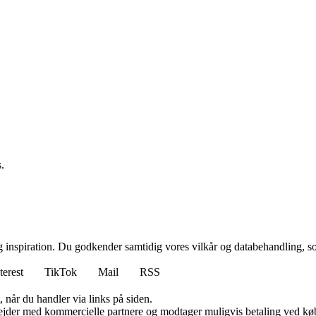
.
g inspiration. Du godkender samtidig vores vilkår og databehandling, s
terest
TikTok
Mail
RSS
 når du handler via links på siden.
jder med kommercielle partnere og modtager muligvis betaling ved køb.