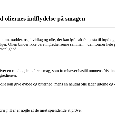
 oliernes indflydelse på smagen
ikum, nødder, ost, hvidløg og olie, der kan løfte alt fra pasta til brød o
lger. Olien binder ikke bare ingredienserne sammen – den former hele pe
rsonlighed.
n giver en rund og let pebret smag, som fremhæver basilikummens frisk
gredienser.
olie kan give dybde og bitterhed, mens en neutral olie lader urterne og
 præg. Her er nogle af de mest spændende at prøve: