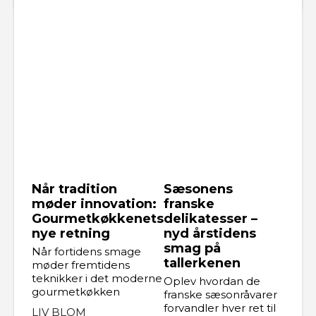
Når tradition
Sæsonens
møder innovation:
franske
Gourmetkøkkenets
delikatesser –
nye retning
nyd årstidens
smag på
Når fortidens smage
tallerkenen
møder fremtidens
teknikker i det moderne
Oplev hvordan de
gourmetkøkken
franske sæsonråvarer
forvandler hver ret til
LIV BLOM