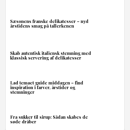
Sæsonens franske delikatesser – nyd
årstidens smag på tallerkenen
Skab autentisk italiensk stemning med
klassisk servering af delikatesser
Lad temaet guide middagen – find
inspiration i farver, årstider og
stemninger
Fra sukker til sirup: Sådan skabes de
søde dråber