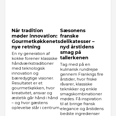
Når tradition
Sæsonens
møder innovation:
franske
Gourmetkøkkenets
delikatesser –
nye retning
nyd årstidens
smag på
En ny generation af
tallerkenen
kokke forener klassiske
håndværkstraditioner
Tag med på en
med teknologisk
kulinarisk rundrejse
innovation og
gennem Frankrigs fire
bæredygtige visioner.
årstider, hvor friske
Resultatet er et
råvarer, klassiske
gourmetkøkken, hvor
teknikker og enkle
kreativitet, ansvar og
smagskombinationer
æstetik går hånd i hånd
mødes. Få inspiration
– og hvor gæstens
til at bringe fransk
oplevelse står i centrum.
elegance og årstidens
bedste ingredienser